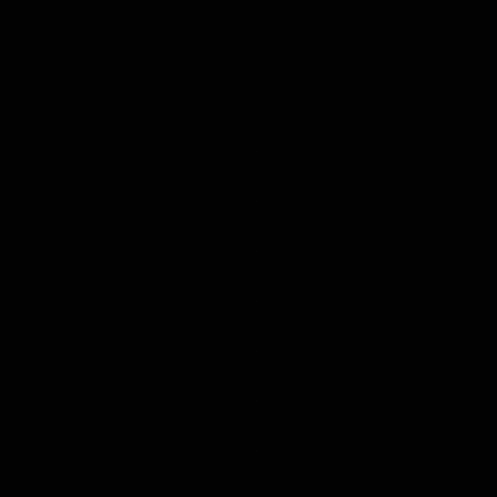
.
.
.
.
.
.
.