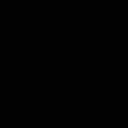
.
.
.
.
.
.
.
.
.