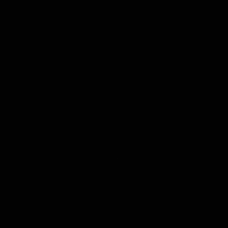
.
.
.
.
.
.
.