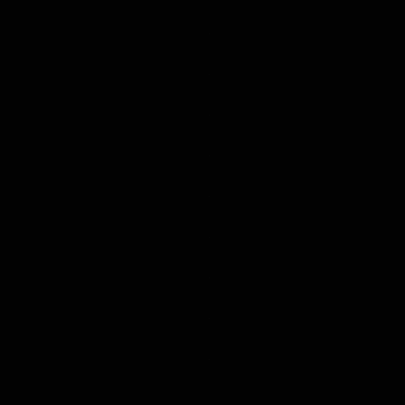
.
.
.
.
.
.
.
.
.